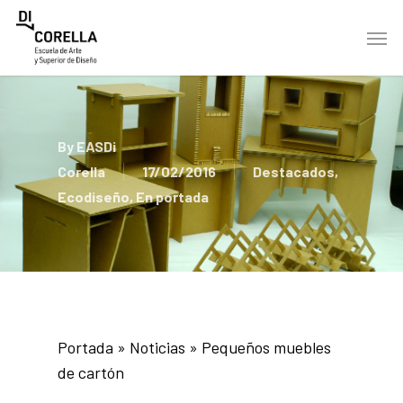
Skip
Men
to
main
content
By
EASDi
Corella
17/02/2016
Destacados
,
Ecodiseño
,
En portada
Portada
»
Noticias
»
Pequeños muebles
de cartón