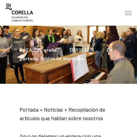
Skip
Men
to
main
content
By
EASDi Corella
17/02/2016
En
portada
,
Tablón de anuncios
Portada
»
Noticias
»
Recopilación de
artículos que hablan sobre nosotros
Aqui os dejamos un enlace con una