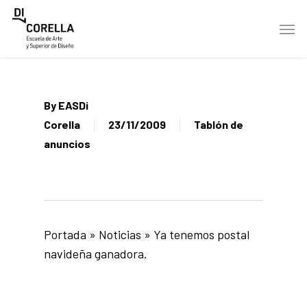
Skip
Men
to
main
content
By
EASDi
Corella
23/11/2009
Tablón de
anuncios
Portada
»
Noticias
»
Ya tenemos postal
navideña ganadora.