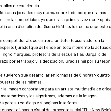
edallas de excelencia.
ido unas jornadas muy duras, sobre todo porque eramos
os en la competición, ya que era la primera vez que Españ
tia en la disciplina de Diseño Gráfico, lo que ha supuesto 
 un competidor al que entrena un tutor (observador en la
xperto (jurado) que defiende en todo momento la actuaci
 Ingrid Marqués, profesora de la escuela Pau Gargallo de
zo por el trabajo y la dedicación. Gracias mil por su tesón
 tuvieron que desarrollar en jornadas de 6 horas y cuatro
opuestas de las mismas.
zar la imagen corporativa para un artista multimedia de orig
s matemáticas y los algoritmos, ademas de la imagen
a para su catálogo y 4 páginas interiores.
 renovar a imagen visual del proyecto social “The New Belgi