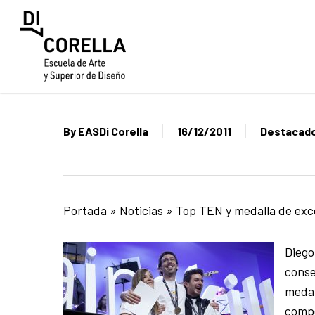
Skip
to
main
content
By
EASDi Corella
16/12/2011
Destacad
Portada
»
Noticias
»
Top TEN y medalla de exce
Diego
conse
medal
compe