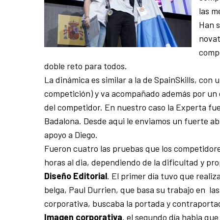
las m
Han s
novat
compe
doble reto para todos.
La dinámica es similar a la de SpainSkills, con
competición) y va acompañado además por un e
del competidor. En nuestro caso la Experta fue
Badalona. Desde aqui le enviamos un fuerte abra
apoyo a Diego.
Fueron cuatro las pruebas que los competidores
horas al dia, dependiendo de la dificultad y pr
Diseño Editorial
. El primer día tuvo que reali
belga, Paul Durrien, que basa su trabajo en la
corporativa, buscaba la portada y contraportad
Imagen corporativa
. el segundo día habia que