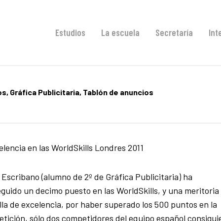
Estudios
La escuela
Secretaría
Int
os
,
Gráfica Publicitaria
,
Tablón de anuncios
lencia en las WorldSkills Londres 2011
 Escribano (alumno de 2º de Gráfica Publicitaria) ha
guido un decimo puesto en las WorldSkills, y una meritoria
la de excelencia, por haber superado los 500 puntos en la
tición, sólo dos competidores del equipo español consigui