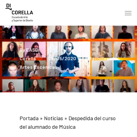
Skip
Men
to
main
content
By
EASDi
Corella
25/05/2020
Bachiller
Artes Escénicas
Portada
»
Noticias
»
Despedida del curso
del alumnado de Música