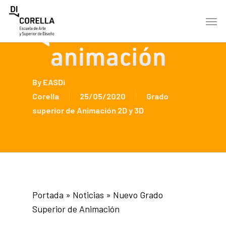
Skip
Men
to
main
content
By
EASDi
Corella
25/05/2020
Grado
superior de Animación 2D y 3D
Portada
»
Noticias
»
Nuevo Grado
Superior de Animación