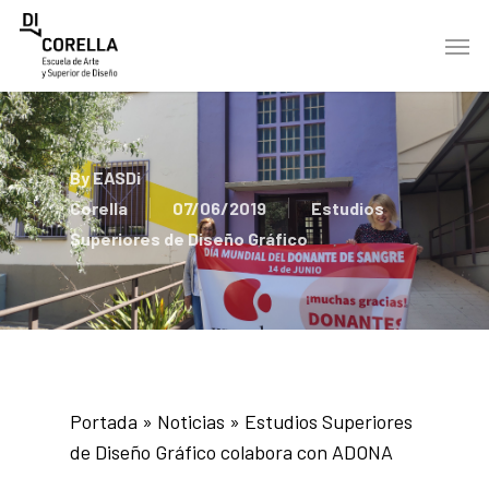
Skip
Men
to
main
content
By
EASDi
Corella
07/06/2019
Estudios
Superiores de Diseño Gráfico
Portada
»
Noticias
»
Estudios Superiores
de Diseño Gráfico colabora con ADONA