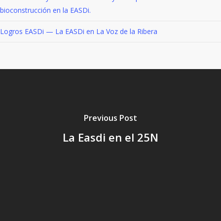
bioconstrucción en la EASDi.
Logros EASDi — La EASDi en La Voz de la Ribera
Previous Post
La Easdi en el 25N