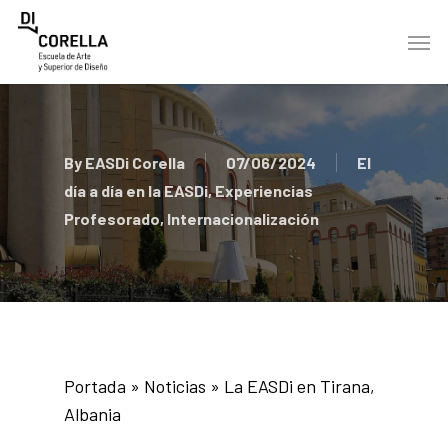
Skip
Men
to
main
content
By
EASDi Corella
07/06/2024
El
día a día en la EASDi
,
Experiencias
Profesorado
,
Internacionalización
Portada
»
Noticias
»
La EASDi en Tirana,
Albania